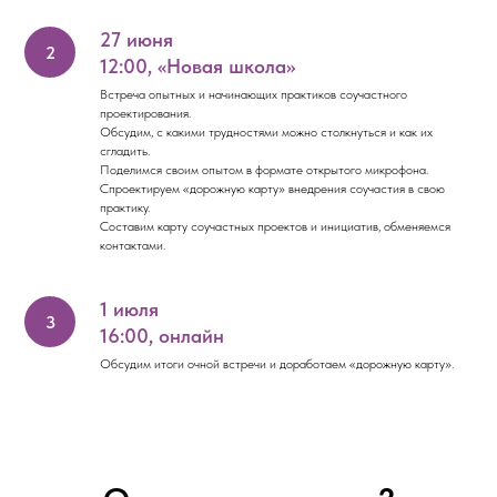
27 июня
12:00, «Новая школа»
Встреча опытных и начинающих практиков соучастного
проектирования.
Обсудим, с какими трудностями можно столкнуться и как их
сгладить.
Поделимся своим опытом в формате открытого микрофона.
Спроектируем «дорожную карту» внедрения соучастия в свою
практику.
Составим карту соучастных проектов и инициатив, обменяемся
контактами.
1 июля
16:00, онлайн
Обсудим итоги очной встречи и доработаем «дорожную карту».